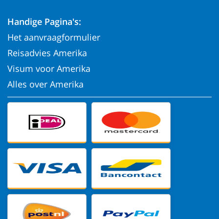
Handige Pagina's:
Het aanvraagformulier
Reisadvies Amerika
Visum voor Amerika
Alles over Amerika