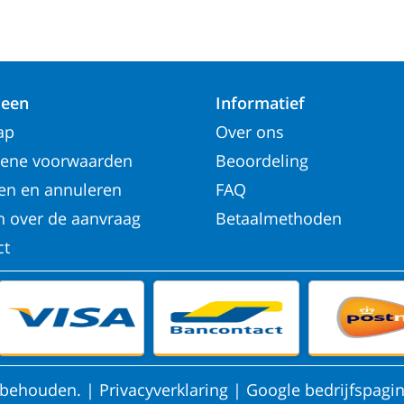
een
Informatief
ap
Over ons
ene voorwaarden
Beoordeling
gen en annuleren
FAQ
n over de aanvraag
Betaalmethoden
ct
orbehouden.
|
Privacyverklaring
|
Google bedrijfspagi