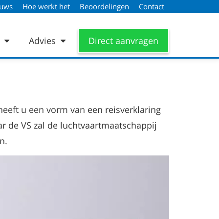
euws
Hoe werkt het
Beoordelingen
Contact
n
Advies
Direct aanvragen
heeft u een vorm van een reisverklaring
aar de VS zal de luchtvaartmaatschappij
n.