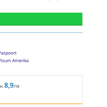
Paspoort
Visum Amerika
8,9
en:
/
10