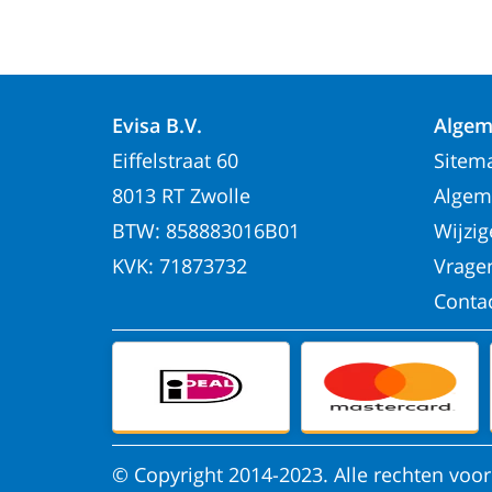
Evisa B.V.
Algem
Eiffelstraat 60
Sitem
8013 RT Zwolle
Algem
BTW: 858883016B01
Wijzi
KVK: 71873732
Vrage
Conta
© Copyright 2014-2023. Alle rechten vo